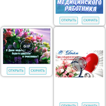
ОТКРЫТЬ
СКАЧАТЬ
ОТКРЫТЬ
СКАЧАТЬ