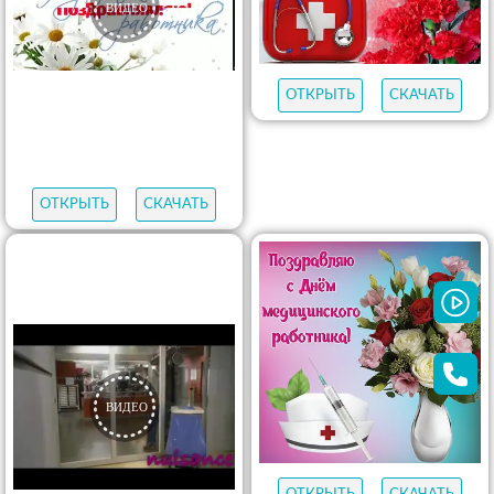
ОТКРЫТЬ
СКАЧАТЬ
ОТКРЫТЬ
СКАЧАТЬ