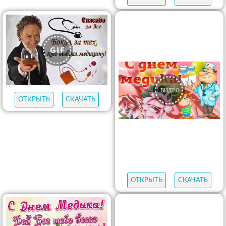
ОТКРЫТЬ
СКАЧАТЬ
ОТКРЫТЬ
СКАЧАТЬ