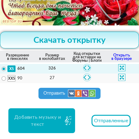
Скачать открытку
Код открытки
Разрешение
Размер
Открыть
для вставки на
в пикселях
в килобайтах
в браузере
Форумы | Блоги
326
604
27
90
Отправить
Добавить музыку и
Отправленные
текст