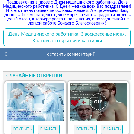
Поздравления в прозе с Днем медицинского работника. День
Медицинского работника. С Днем медика всех Вас поздравляем!
И в этот день поменьше больных желаем. А еще желаем Вам,
здоровья без меры, денег целое море, а счастья, радости, везенья
целый океан, в карьере роста и повышения, в повседневной не
легкой работе Божьего Благословения!
День Медицинского работника. 3 воскресенье июня.
Красивые открытки и картинки
0
оставить комментарий
СЛУЧАЙНЫЕ ОТКРЫТКИ
ОТКРЫТЬ
СКАЧАТЬ
ОТКРЫТЬ
СКАЧАТЬ