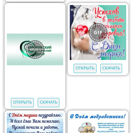
ОТКРЫТЬ
СКАЧАТЬ
ОТКРЫТЬ
СКАЧАТЬ