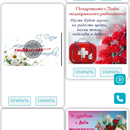
ОТКРЫТЬ
СКАЧАТЬ
ОТКРЫТЬ
СКАЧАТЬ