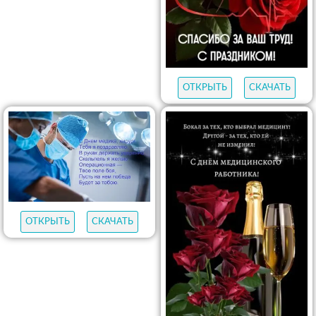
ОТКРЫТЬ
СКАЧАТЬ
ОТКРЫТЬ
СКАЧАТЬ