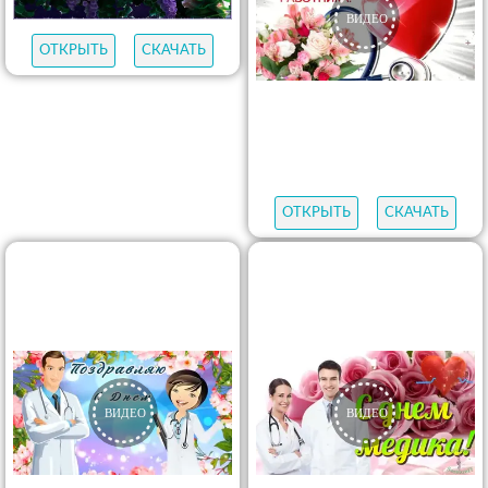
ОТКРЫТЬ
СКАЧАТЬ
ОТКРЫТЬ
СКАЧАТЬ