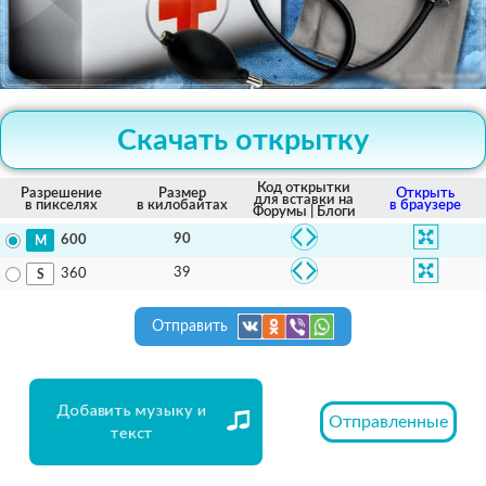
Скачать открытку
Код открытки
Разрешение
Размер
Открыть
для вставки на
в пикселях
в килобайтах
в браузере
Форумы | Блоги
90
600
39
360
Отправить
Добавить музыку и
Отправленные
текст