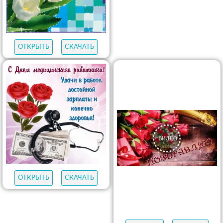
ОТКРЫТЬ
СКАЧАТЬ
ОТКРЫТЬ
СКАЧАТЬ