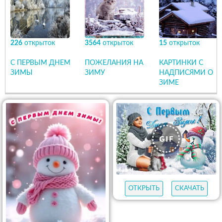
226
открыток
3564
открыток
15
открыток
С ПЕРВЫМ ДНЕМ
ПОЖЕЛАНИЯ НА
КАРТИНКИ С
ЗИМЫ
ЗИМУ
НАДПИСЯМИ О
ЗИМЕ
ОТКРЫТЬ
СКАЧАТЬ