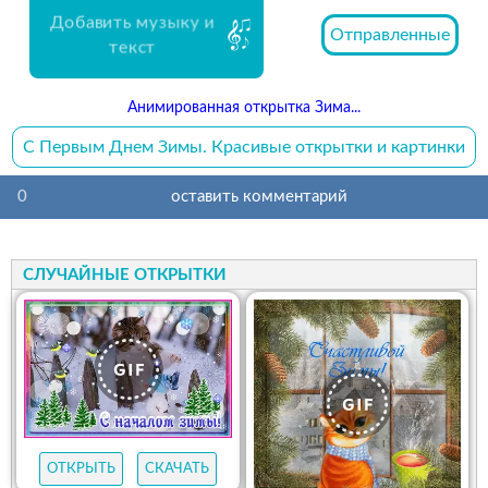
Добавить музыку и
Отправленные
текст
Анимированная открытка Зима...
С Первым Днем Зимы. Красивые открытки и картинки
0
оставить комментарий
СЛУЧАЙНЫЕ ОТКРЫТКИ
ОТКРЫТЬ
СКАЧАТЬ