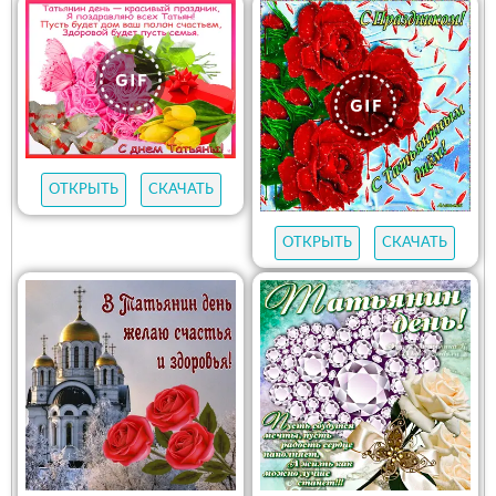
ОТКРЫТЬ
СКАЧАТЬ
ОТКРЫТЬ
СКАЧАТЬ