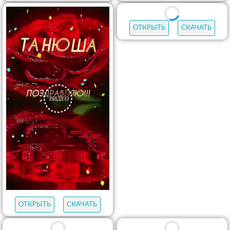
ОТКРЫТЬ
СКАЧАТЬ
ОТКРЫТЬ
СКАЧАТЬ