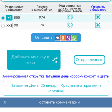
Код открытки
Разрешение
Размер
Открыть
для вставки на
в пикселях
в килобайтах
в браузере
Форумы | Блоги
974
500
74
90
Отправить
Добавить музыку и
Отправленные
текст
Анимированная открытка Татьянин день коробку конфет и цветы
Татьянин День. 25 января. Красивые открытки и
картинки
0
оставить комментарий