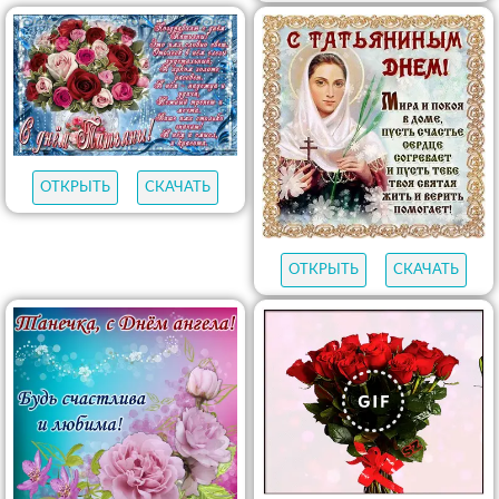
ОТКРЫТЬ
СКАЧАТЬ
ОТКРЫТЬ
СКАЧАТЬ