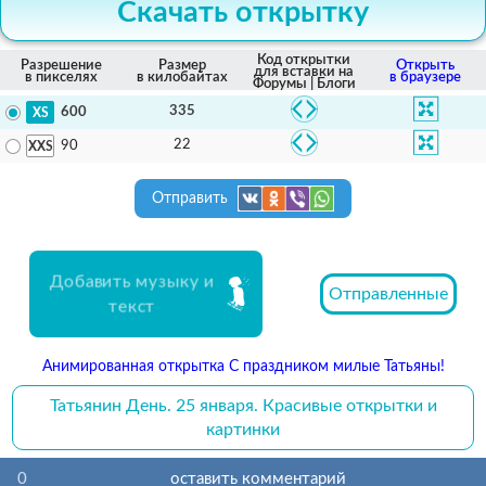
Скачать открытку
Код открытки
Разрешение
Размер
Открыть
для вставки на
в пикселях
в килобайтах
в браузере
Форумы | Блоги
335
600
22
90
Отправить
Добавить музыку и
Отправленные
текст
Анимированная открытка С праздником милые Татьяны!
Татьянин День. 25 января. Красивые открытки и
картинки
0
оставить комментарий