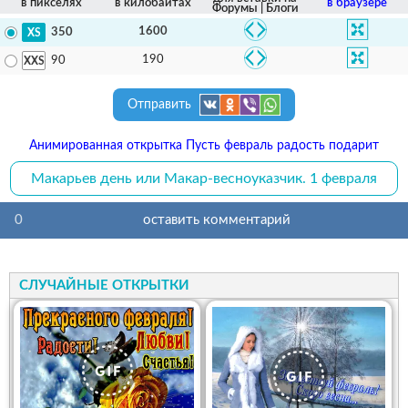
в пикселях
в килобайтах
в браузере
Форумы | Блоги
1600
350
190
90
Отправить
Анимированная открытка Пусть февраль радость подарит
Макарьев день или Макар-весноуказчик. 1 февраля
0
оставить комментарий
СЛУЧАЙНЫЕ ОТКРЫТКИ