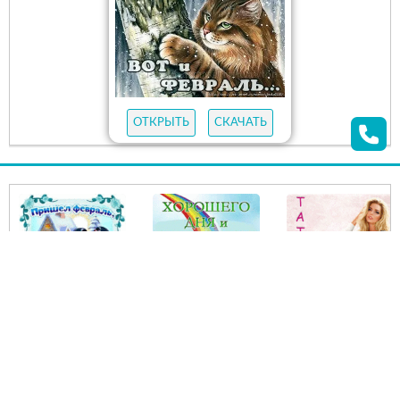
ОТКРЫТЬ
СКАЧАТЬ
26
открыток
ПОЖЕЛАНИЯ
Открытки с Днем
Макарьев день или
рождения
Макар-
весноуказчик. 1
февраля