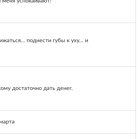
 меня успокаивают!
рижаться… поднести губы к уху… и
кому достаточно дать денег.
 марта