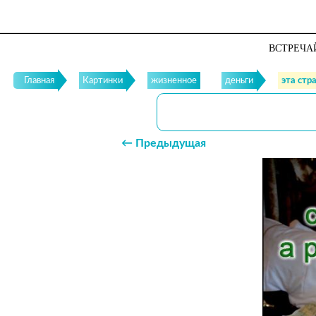
ВСТРЕЧА
Главная
Картинки
жизненное
деньги
эта стр
← Предыдущая