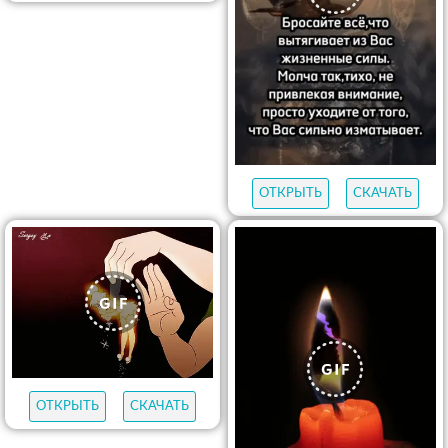
ОТКРЫТЬ
СКАЧАТЬ
ОТКРЫТЬ
СКАЧАТЬ