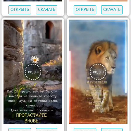
ОТКРЫТЬ
СКАЧАТЬ
ОТКРЫТЬ
СКАЧАТЬ