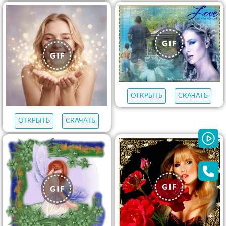
ОТКРЫТЬ
СКАЧАТЬ
ОТКРЫТЬ
СКАЧАТЬ