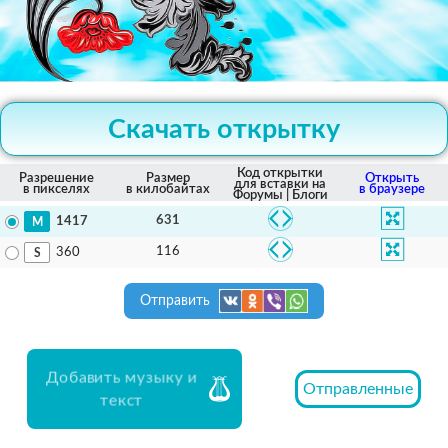
Скачать открытку
Код открытки
Разрешение
Размер
Открыть
для вставки на
в пикселях
в килобайтах
в браузере
Форумы | Блоги
631
1417
116
360
Отправить
Добавить музыку и
Отправленные
текст