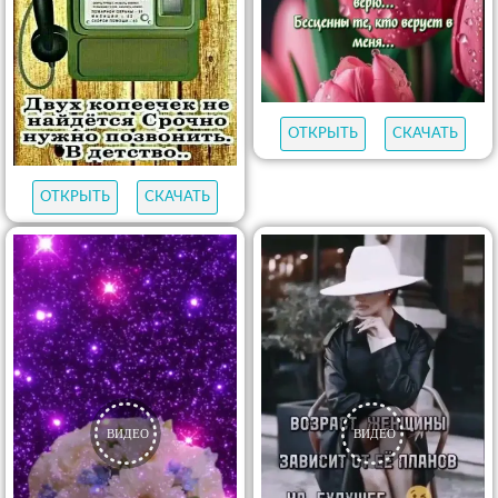
ОТКРЫТЬ
СКАЧАТЬ
ОТКРЫТЬ
СКАЧАТЬ