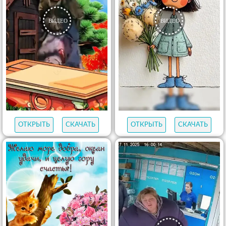
ОТКРЫТЬ
СКАЧАТЬ
ОТКРЫТЬ
СКАЧАТЬ