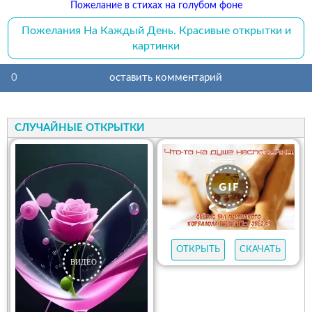
Пожелание в стихах на голубом фоне
Пожелания На Каждый День. Красивые открытки и
картинки
0
оставить комментарий
СЛУЧАЙНЫЕ ОТКРЫТКИ
ОТКРЫТЬ
СКАЧАТЬ