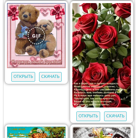
ОТКРЫТЬ
СКАЧАТЬ
ОТКРЫТЬ
СКАЧАТЬ