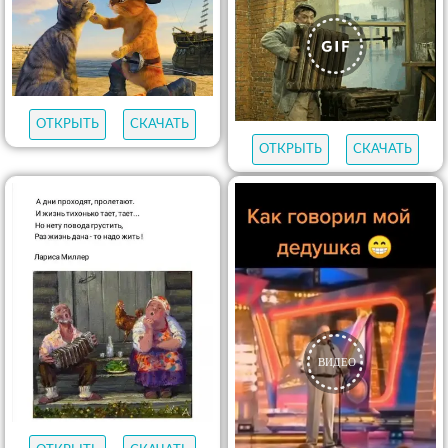
ОТКРЫТЬ
СКАЧАТЬ
ОТКРЫТЬ
СКАЧАТЬ