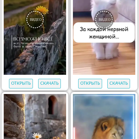
ОТКРЫТЬ
СКАЧАТЬ
ОТКРЫТЬ
СКАЧАТЬ