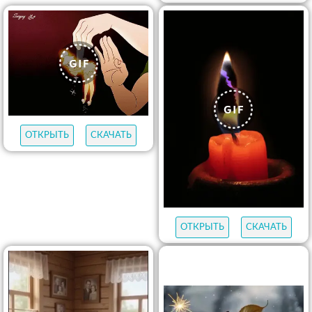
ОТКРЫТЬ
СКАЧАТЬ
ОТКРЫТЬ
СКАЧАТЬ