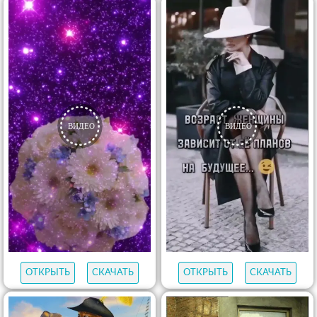
ОТКРЫТЬ
СКАЧАТЬ
ОТКРЫТЬ
СКАЧАТЬ