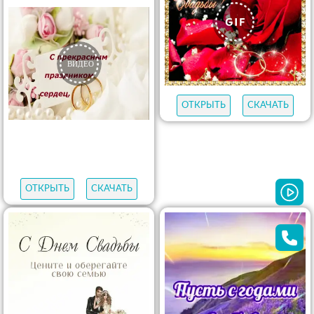
ОТКРЫТЬ
СКАЧАТЬ
ОТКРЫТЬ
СКАЧАТЬ