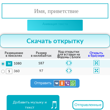
Имя, приветствие
Анимация текста
Скачать открытку
Код открытки
Разрешение
Размер
Открыть
для вставки на
в пикселях
в килобайтах
в браузере
Форумы | Блоги
187
1080
97
360
Отправить
Добавить музыку и
Отправленные
текст