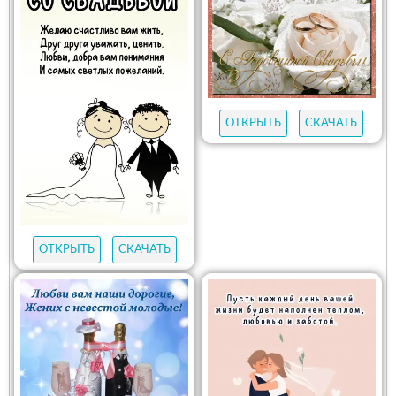
ОТКРЫТЬ
СКАЧАТЬ
ОТКРЫТЬ
СКАЧАТЬ