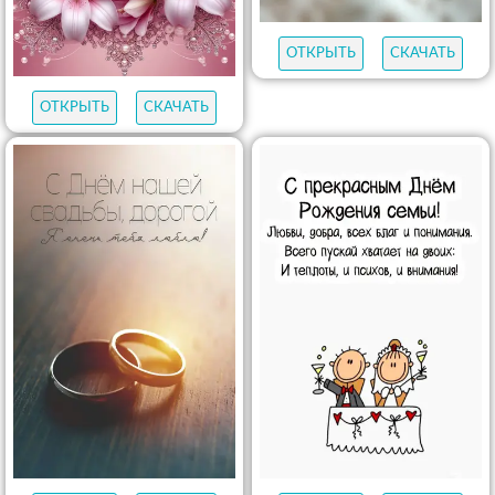
ОТКРЫТЬ
СКАЧАТЬ
ОТКРЫТЬ
СКАЧАТЬ