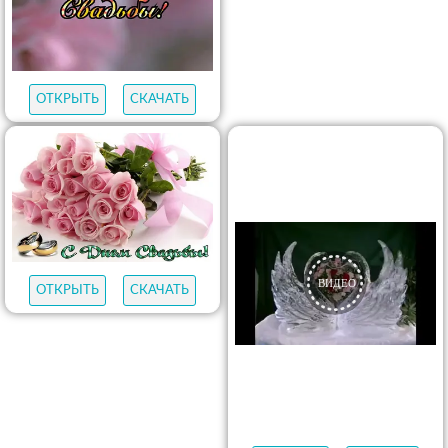
ОТКРЫТЬ
СКАЧАТЬ
ОТКРЫТЬ
СКАЧАТЬ