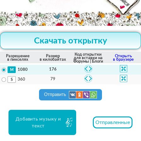
Скачать открытку
Код открытки
Разрешение
Размер
Открыть
для вставки на
в пикселях
в килобайтах
в браузере
Форумы | Блоги
176
1080
79
360
Отправить
Добавить музыку и
Отправленные
текст