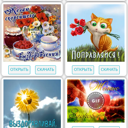
ОТКРЫТЬ
СКАЧАТЬ
ОТКРЫТЬ
СКАЧАТЬ