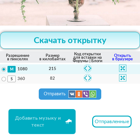
Скачать открытку
Код открытки
Разрешение
Размер
Открыть
для вставки на
в пикселях
в килобайтах
в браузере
Форумы | Блоги
215
1080
82
360
Отправить
Добавить музыку и
Отправленные
текст