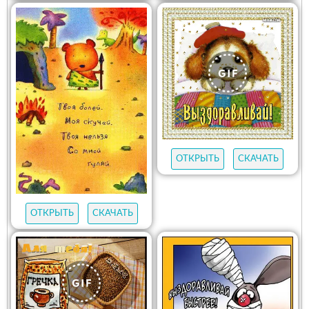
ОТКРЫТЬ
СКАЧАТЬ
ОТКРЫТЬ
СКАЧАТЬ