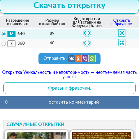
Скачать открытку
Код открытки
Разрешение
Размер
Открыть
для вставки на
в пикселях
в килобайтах
в браузере
Форумы | Блоги
89
640
40
360
Отправить
Открытка Уникальность и неповторимость — неотъемлемая часть
успеха.
Фразы и фразочки.
0
оставить комментарий
СЛУЧАЙНЫЕ ОТКРЫТКИ