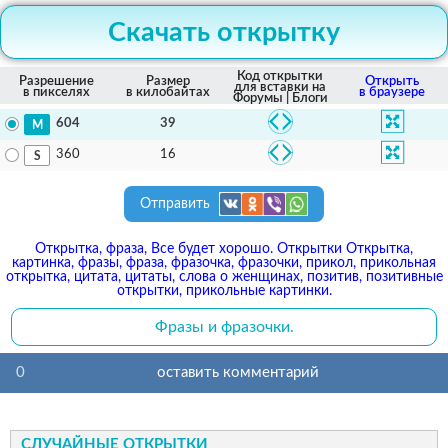
Скачать открытку
Код открытки
Разрешение
Размер
Открыть
для вставки на
в пикселях
в килобайтах
в браузере
Форумы | Блоги
39
604
16
360
Отправить
Открытка, фраза, Все будет хорошо. Открытки Открытка,
картинка, фразы, фраза, фразочка, фразочки, прикол, прикольная
открытка, цитата, цитаты, слова о женщинах, позитив, позитивные
открытки, прикольные картинки.
Фразы и фразочки.
0
оставить комментарий
СЛУЧАЙНЫЕ ОТКРЫТКИ