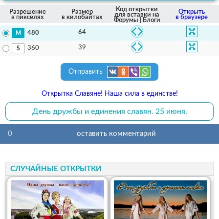
Код открытки
Разрешение
Размер
Открыть
для вставки на
в пикселях
в килобайтах
в браузере
Форумы | Блоги
64
480
39
360
Отправить
Открытка Славяне! Наша сила в единстве!
День дружбы и единения славян. 25 июня.
0
оставить комментарий
СЛУЧАЙНЫЕ ОТКРЫТКИ