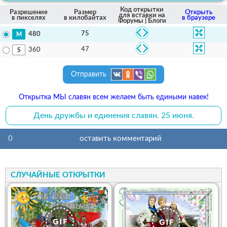
Код открытки
Разрешение
Размер
Открыть
для вставки на
в пикселях
в килобайтах
в браузере
Форумы | Блоги
75
480
47
360
Отправить
Открытка МЫ славян всем желаем быть едиными навек!
День дружбы и единения славян. 25 июня.
0
оставить комментарий
СЛУЧАЙНЫЕ ОТКРЫТКИ