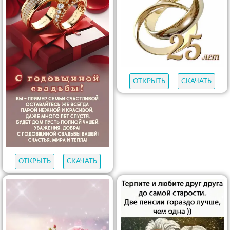
ОТКРЫТЬ
СКАЧАТЬ
ОТКРЫТЬ
СКАЧАТЬ