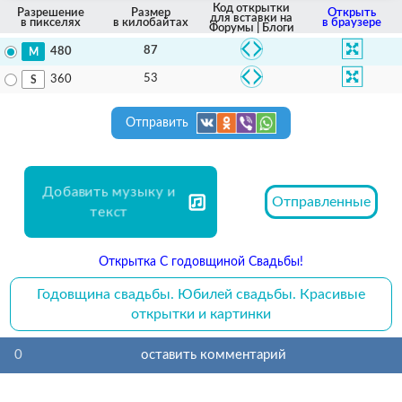
Код открытки
Разрешение
Размер
Открыть
для вставки на
в пикселях
в килобайтах
в браузере
Форумы | Блоги
87
480
53
360
Отправить
Добавить музыку и
Отправленные
текст
Открытка С годовщиной Свадьбы!
Годовщина свадьбы. Юбилей свадьбы. Красивые
открытки и картинки
0
оставить комментарий