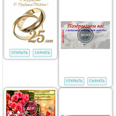
ОТКРЫТЬ
СКАЧАТЬ
ОТКРЫТЬ
СКАЧАТЬ