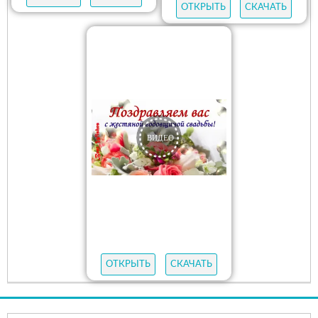
ОТКРЫТЬ
СКАЧАТЬ
ОТКРЫТЬ
СКАЧАТЬ