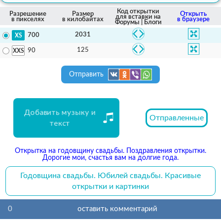
Код открытки
Разрешение
Размер
Открыть
для вставки на
в пикселях
в килобайтах
в браузере
Форумы | Блоги
2031
700
125
90
Отправить
Добавить музыку и
Отправленные
текст
Открытка на годовщину свадьбы. Поздравления открытки.
Дорогие мои, счастья вам на долгие года.
Годовщина свадьбы. Юбилей свадьбы. Красивые
открытки и картинки
0
оставить комментарий