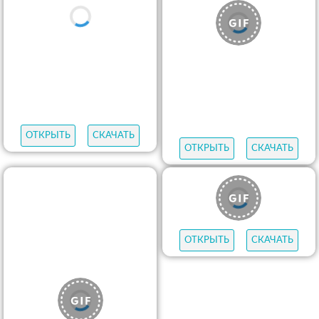
ОТКРЫТЬ
СКАЧАТЬ
ОТКРЫТЬ
СКАЧАТЬ