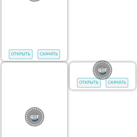
ОТКРЫТЬ
СКАЧАТЬ
ОТКРЫТЬ
СКАЧАТЬ