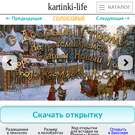
КАТАЛОГ
← Предыдущая
ГОЛОСОВЫЕ
Следующая →
Скачать открытку
Код открытки
Разрешение
Размер
Открыть
для вставки на
в пикселях
в килобайтах
в браузере
Форумы | Блоги