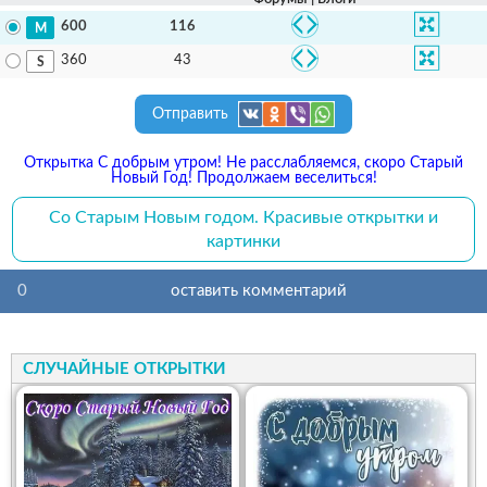
116
600
43
360
Отправить
Открытка С добрым утром! Не расслабляемся, скоро Старый
Новый Год! Продолжаем веселиться!
Со Старым Новым годом. Красивые открытки и
картинки
0
оставить комментарий
СЛУЧАЙНЫЕ ОТКРЫТКИ