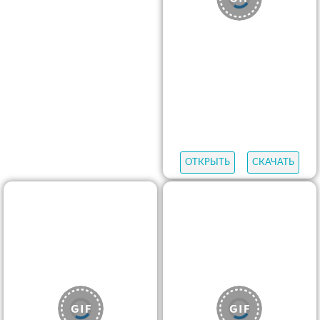
ОТКРЫТЬ
СКАЧАТЬ
ОТКРЫТЬ
СКАЧАТЬ