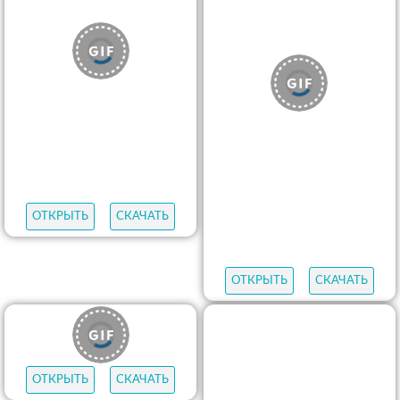
ОТКРЫТЬ
СКАЧАТЬ
ОТКРЫТЬ
СКАЧАТЬ