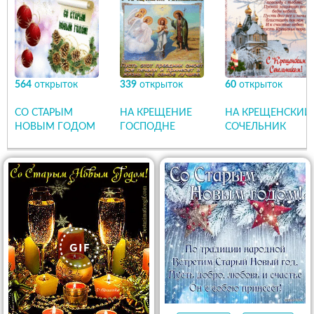
564
открыток
339
открыток
60
открыток
СО СТАРЫМ
НА КРЕЩЕНИЕ
НА КРЕЩЕНСКИЙ
НОВЫМ ГОДОМ
ГОСПОДНЕ
СОЧЕЛЬНИК