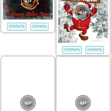
ОТКРЫТЬ
СКАЧАТЬ
ОТКРЫТЬ
СКАЧАТЬ