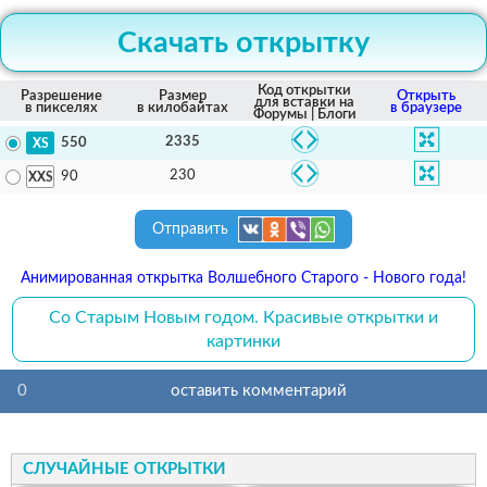
Скачать открытку
Код открытки
Разрешение
Размер
Открыть
для вставки на
в пикселях
в килобайтах
в браузере
Форумы | Блоги
2335
550
230
90
Отправить
Анимированная открытка Волшебного Старого - Нового года!
Со Старым Новым годом. Красивые открытки и
картинки
0
оставить комментарий
СЛУЧАЙНЫЕ ОТКРЫТКИ