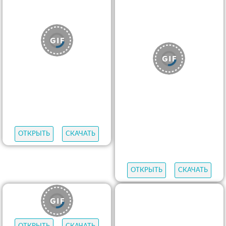
ОТКРЫТЬ
СКАЧАТЬ
ОТКРЫТЬ
СКАЧАТЬ