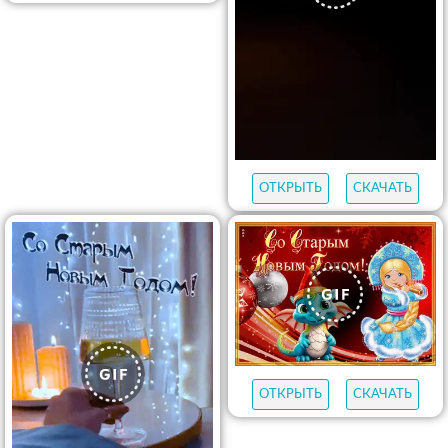
ОТКРЫТЬ
СКАЧАТЬ
ОТКРЫТЬ
СКАЧАТЬ