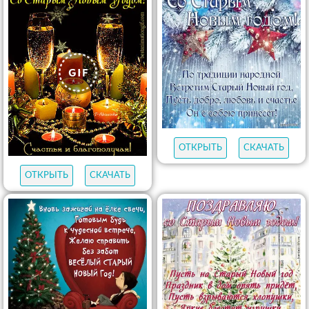
ОТКРЫТЬ
СКАЧАТЬ
ОТКРЫТЬ
СКАЧАТЬ