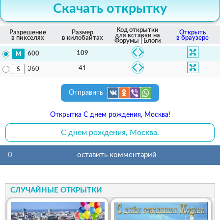
Скачать открытку
Код открытки
Разрешение
Размер
Открыть
для вставки на
в пикселях
в килобайтах
в браузере
Форумы | Блоги
109
600
41
360
Отправить
Открытка С днем рождения, Москва!
С днем рождения, Москва.
0
оставить комментарий
СЛУЧАЙНЫЕ ОТКРЫТКИ