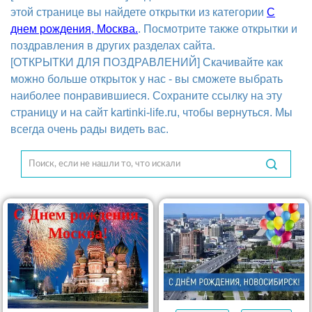
этой странице вы найдете открытки из категории
С
днем рождения, Москва.
. Посмотрите также открытки и
поздравления в других разделах сайта.
[ОТКРЫТКИ ДЛЯ ПОЗДРАВЛЕНИЙ] Скачивайте как
можно больше открыток у нас - вы сможете выбрать
наиболее понравившиеся. Сохраните ссылку на эту
страницу и на сайт kartinki-life.ru, чтобы вернуться. Мы
всегда очень рады видеть вас.