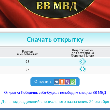
Скачать открытку
Код открытки
Размер
для вставки на
в килобайтах
Форумы | Блоги
93
37
Отправить
Открытка Победишь себя-будешь непобедим спецназ ВВ МВД
День подразделений специального назначения. 24 октября