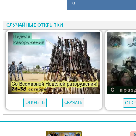
0
СЛУЧАЙНЫЕ ОТКРЫТКИ
ОТКРЫТЬ
СКАЧАТЬ
ОТКР