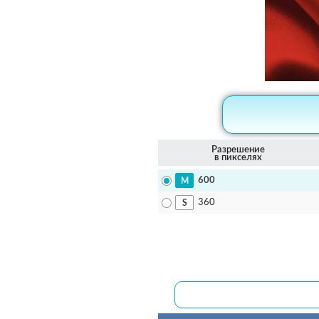
Разрешение
в пикселях
600
360