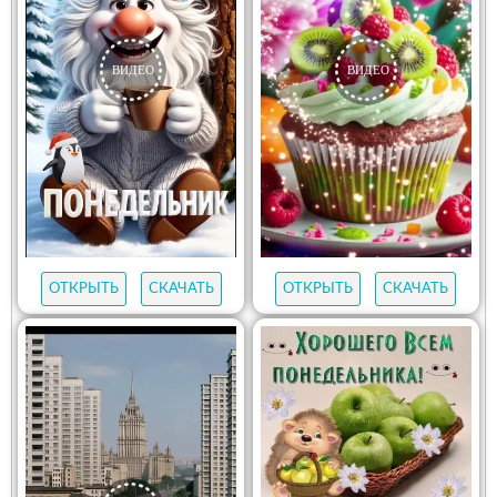
ОТКРЫТЬ
СКАЧАТЬ
ОТКРЫТЬ
СКАЧАТЬ