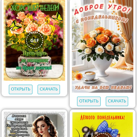
ОТКРЫТЬ
СКАЧАТЬ
ОТКРЫТЬ
СКАЧАТЬ