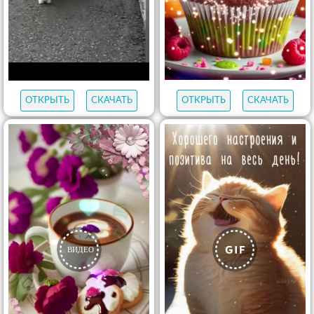
ОТКРЫТЬ
СКАЧАТЬ
ОТКРЫТЬ
СКАЧАТЬ