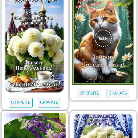
ОТКРЫТЬ
СКАЧАТЬ
ОТКРЫТЬ
СКАЧАТЬ