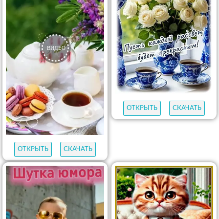
ОТКРЫТЬ
СКАЧАТЬ
ОТКРЫТЬ
СКАЧАТЬ