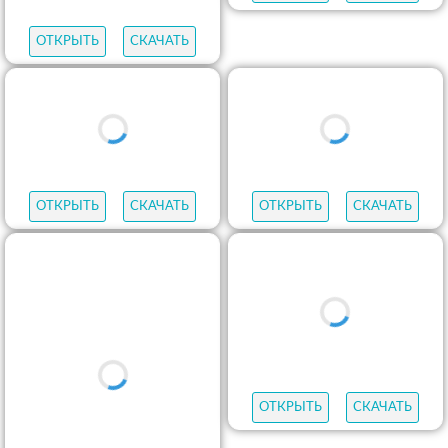
ОТКРЫТЬ
СКАЧАТЬ
ОТКРЫТЬ
СКАЧАТЬ