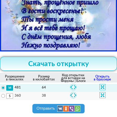
Скачать открытку
Код открытки
Разрешение
Размер
Открыть
для вставки на
в пикселях
в килобайтах
в браузере
Форумы | Блоги
64
481
38
360
Отправить