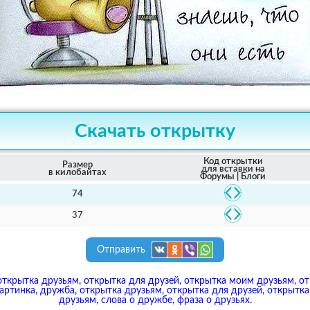
Скачать открытку
Код открытки
Размер
для вставки на
в килобайтах
Форумы | Блоги
74
37
Отправить
открытка друзьям, открытка для друзей, открытка моим друзьям, о
артинка, дружба, открытка друзьям, открытка для друзей, открытк
друзьям, слова о дружбе, фраза о друзьях.