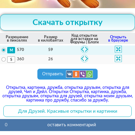
Скачать открытку
Код открытки
Разрешение
Размер
Открыть
для вставки на
в пикселях
в килобайтах
в браузере
Форумы | Блоги
59
570
26
360
Отправить
Открытка, картинка, дружба, открытка друзьям, открытка для
друзей, Чип и Дейл. Открытки Открытка, картинка, дружба,
открытка друзьям, открытка для друзей, открытка моим друзьям,
картинка про дружбу, спасибо за дружбу.
Для Друзей. Красивые открытки и картинки
0
оставить комментарий