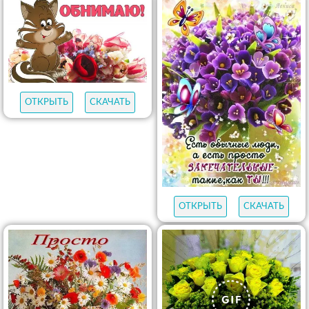
ОТКРЫТЬ
СКАЧАТЬ
ОТКРЫТЬ
СКАЧАТЬ