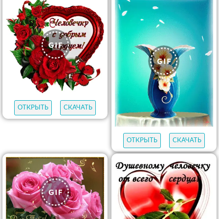
ОТКРЫТЬ
СКАЧАТЬ
ОТКРЫТЬ
СКАЧАТЬ