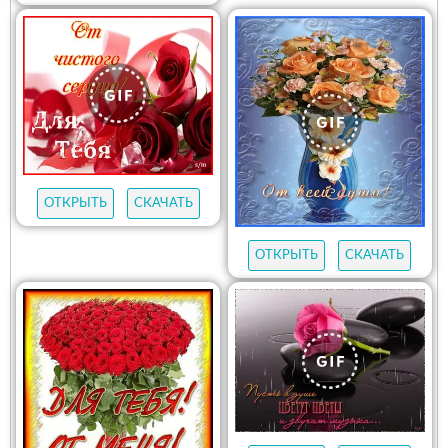
ОТКРЫТЬ
СКАЧАТЬ
ОТКРЫТЬ
СКАЧАТЬ