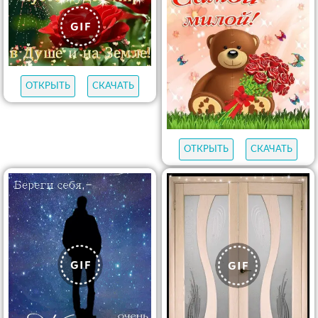
ОТКРЫТЬ
СКАЧАТЬ
ОТКРЫТЬ
СКАЧАТЬ