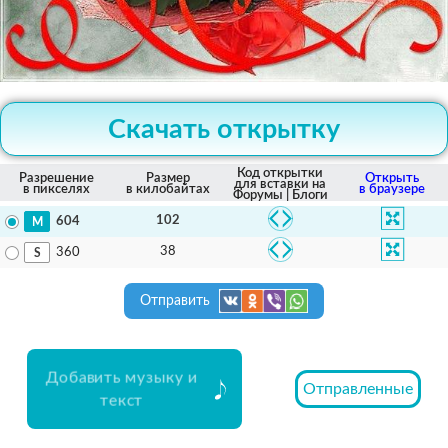
Скачать открытку
Код открытки
Разрешение
Размер
Открыть
для вставки на
в пикселях
в килобайтах
в браузере
Форумы | Блоги
102
604
38
360
Отправить
Добавить музыку и
Отправленные
текст