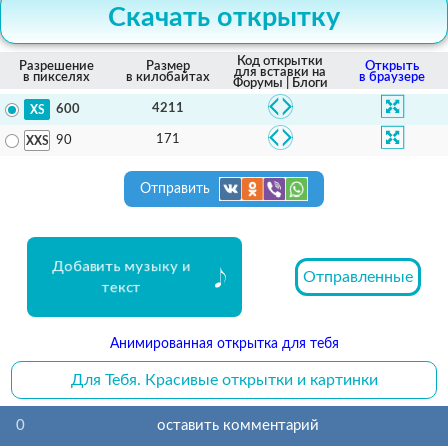
Скачать открытку
Код открытки
Разрешение
Размер
Открыть
для вставки на
в пикселях
в килобайтах
в браузере
Форумы | Блоги
4211
600
171
90
Отправить
Добавить музыку и
Отправленные
текст
Анимированная открытка для тебя
Для Тебя. Красивые открытки и картинки
0
оставить комментарий