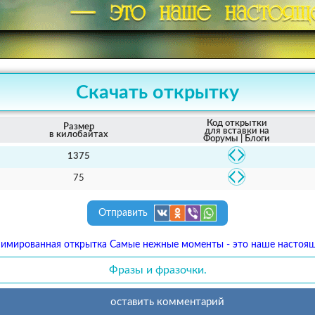
Скачать открытку
Код открытки
Размер
для вставки на
в килобайтах
Форумы | Блоги
1375
75
Отправить
имированная открытка Самые нежные моменты - это наше настоя
Фразы и фразочки.
оставить комментарий