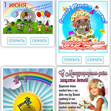
ОТКРЫТЬ
СКАЧАТЬ
ОТКРЫТЬ
СКАЧАТЬ