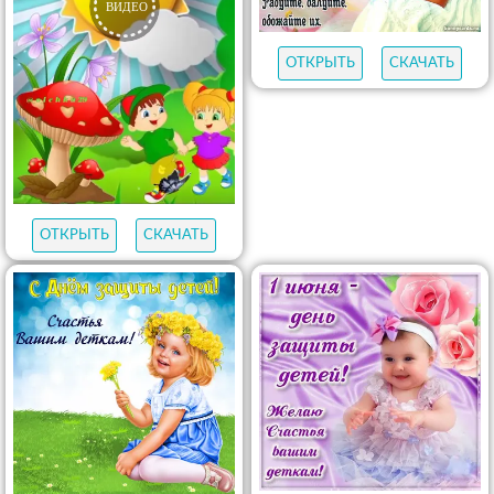
ОТКРЫТЬ
СКАЧАТЬ
ОТКРЫТЬ
СКАЧАТЬ