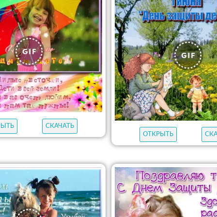
РЫТЬ
СКАЧАТЬ
ОТКРЫТЬ
СК