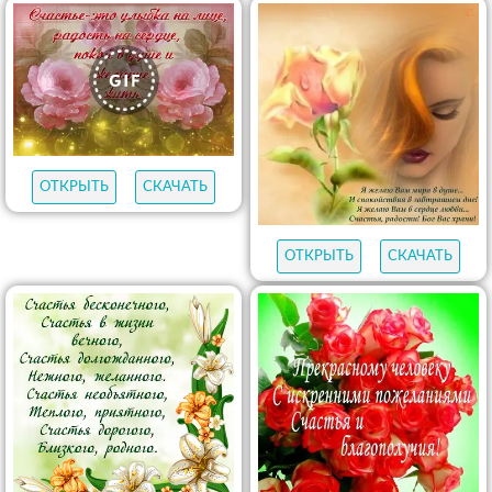
ОТКРЫТЬ
СКАЧАТЬ
ОТКРЫТЬ
СКАЧАТЬ