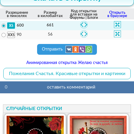
Код открытки
Разрешение
Размер
Открыть
для вставки на
в пикселях
в килобайтах
в браузере
Форумы | Блоги
661
600
56
90
Отправить
Анимированная открытка Желаю счастья
Пожелания Счастья. Красивые открытки и картинки
0
оставить комментарий
СЛУЧАЙНЫЕ ОТКРЫТКИ