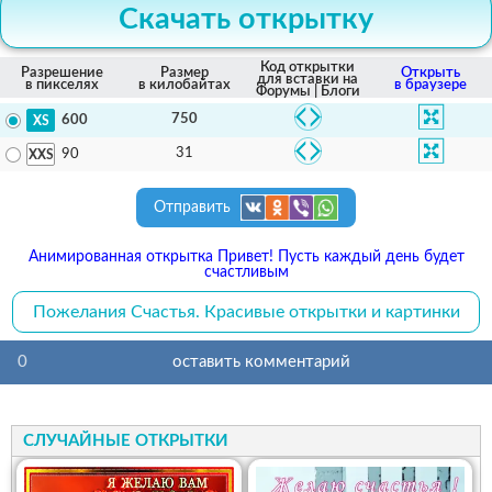
Скачать открытку
Код открытки
Разрешение
Размер
Открыть
для вставки на
в пикселях
в килобайтах
в браузере
Форумы | Блоги
750
600
31
90
Отправить
Анимированная открытка Привет! Пусть каждый день будет
счастливым
Пожелания Счастья. Красивые открытки и картинки
0
оставить комментарий
СЛУЧАЙНЫЕ ОТКРЫТКИ