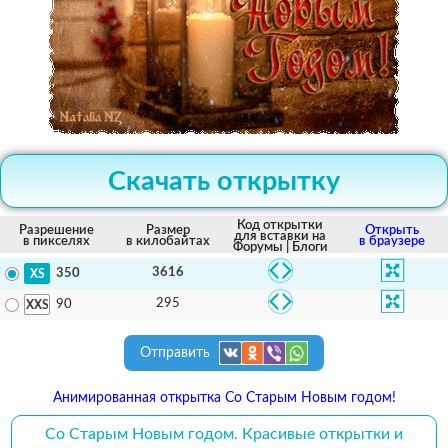
Скачать открытку
Код открытки
Разрешение
Размер
Открыть
для вставки на
в пикселях
в килобайтах
в браузере
Форумы | Блоги
3616
350
295
90
Отправить
Анимированная открытка Со Старым Новым годом!
Со Старым Новым годом. Красивые открытки и