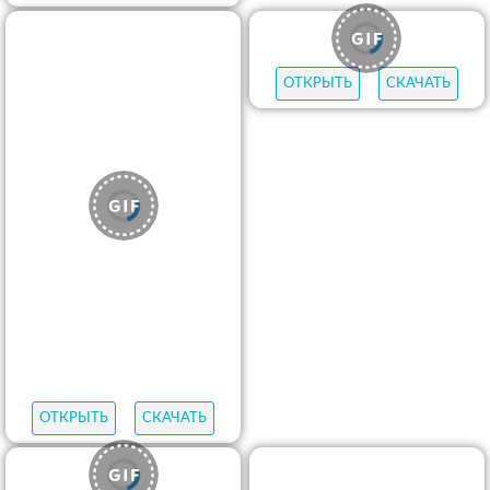
ОТКРЫТЬ
СКАЧАТЬ
ОТКРЫТЬ
СКАЧАТЬ