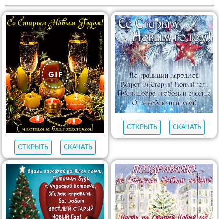
ОТКРЫТЬ
СКАЧАТЬ
ОТКРЫТЬ
СКАЧАТЬ