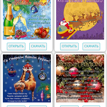
ОТКРЫТЬ
СКАЧАТЬ
ОТКРЫТЬ
СКАЧАТЬ