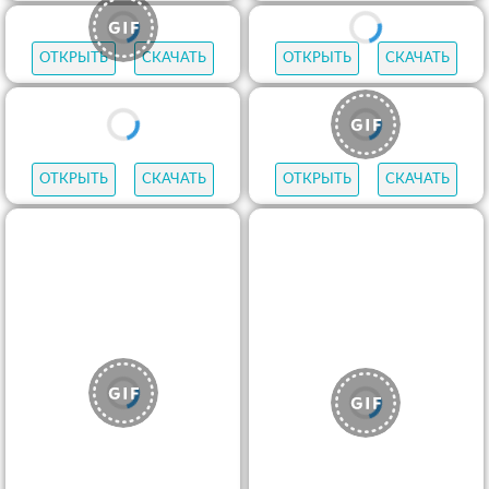
ОТКРЫТЬ
СКАЧАТЬ
ОТКРЫТЬ
СКАЧАТЬ