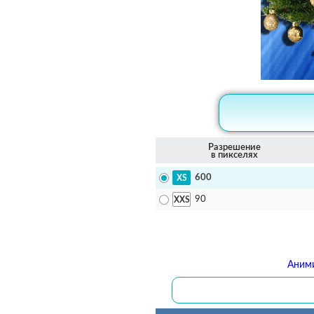
Разрешение
в пикселях
600
90
Аними