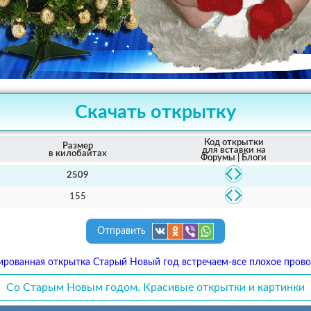
Скачать открытку
Код открытки
Размер
для вставки на
в килобайтах
Форумы | Блоги
2509
155
Отправить
рованная открытка Старый Новый год встречаем-все плохое пров
Со Старым Новым годом. Красивые открытки и картинки