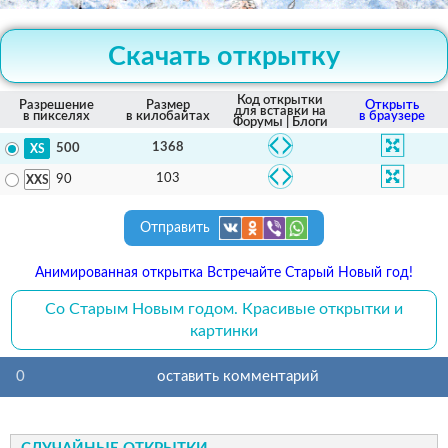
Скачать открытку
Код открытки
Разрешение
Размер
Открыть
для вставки на
в пикселях
в килобайтах
в браузере
Форумы | Блоги
1368
500
103
90
Отправить
Анимированная открытка Встречайте Старый Новый год!
Со Старым Новым годом. Красивые открытки и
картинки
0
оставить комментарий