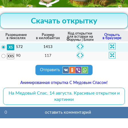
Скачать открытку
Код открытки
Разрешение
Размер
Открыть
для вставки на
в пикселях
в килобайтах
в браузере
Форумы | Блоги
1413
572
117
90
Отправить
Анимированная открытка С Медовым Спасом!
На Медовый Спас. 14 августа. Красивые открытки и
картинки
0
оставить комментарий