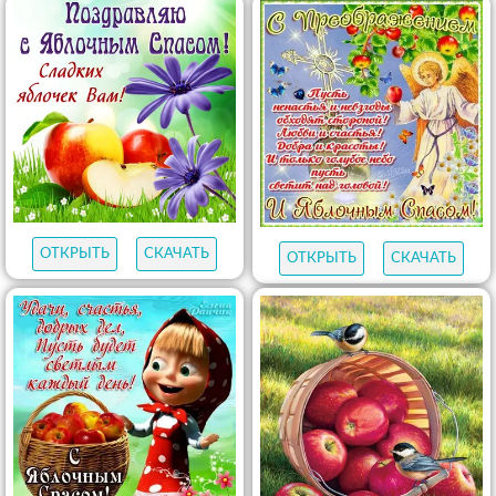
ОТКРЫТЬ
СКАЧАТЬ
ОТКРЫТЬ
СКАЧАТЬ