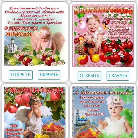
ОТКРЫТЬ
СКАЧАТЬ
ОТКРЫТЬ
СКАЧАТЬ