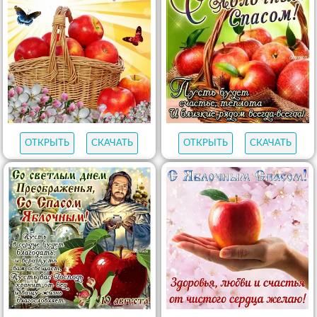
ОТКРЫТЬ
СКАЧАТЬ
ОТКРЫТЬ
СКАЧАТЬ