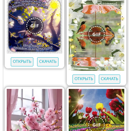
ОТКРЫТЬ
СКАЧАТЬ
ОТКРЫТЬ
СКАЧАТЬ