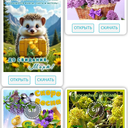
ОТКРЫТЬ
СКАЧАТЬ
ОТКРЫТЬ
СКАЧАТЬ