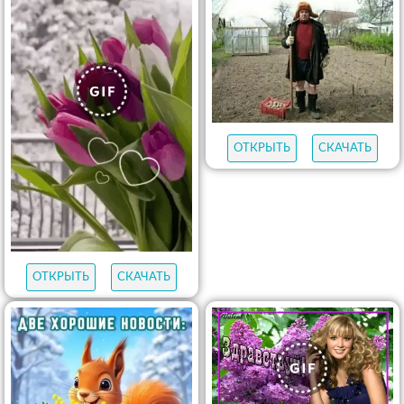
ОТКРЫТЬ
СКАЧАТЬ
ОТКРЫТЬ
СКАЧАТЬ