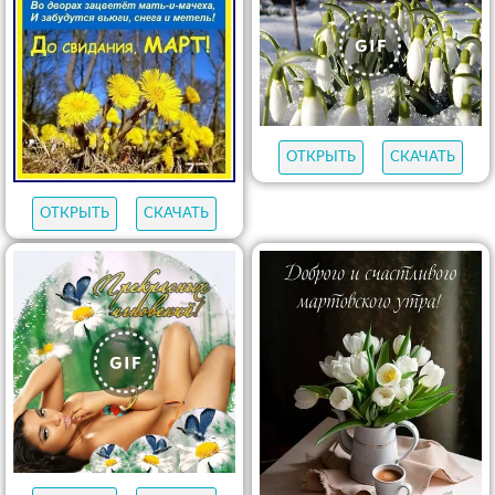
ОТКРЫТЬ
СКАЧАТЬ
ОТКРЫТЬ
СКАЧАТЬ