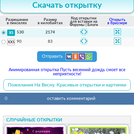
Скачать открытку
Код открытки
Разрешение
Размер
Открыть
для вставки на
в пикселях
в килобайтах
в браузере
Форумы | Блоги
2174
530
83
90
Отправить
Анимированная открытка Пусть весенний дождь смоет все
неприятности!
Пожелания На Весну. Красивые открытки и картинки
0
оставить комментарий
СЛУЧАЙНЫЕ ОТКРЫТКИ