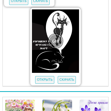
ОТКРЫТЬ
СКАЧАТЬ
ОТКРЫТЬ
СКАЧАТЬ