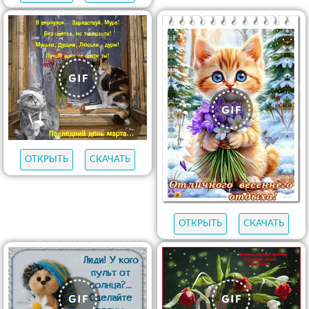
ОТКРЫТЬ
СКАЧАТЬ
ОТКРЫТЬ
СКАЧАТЬ