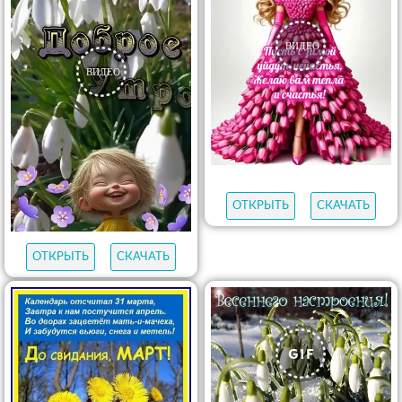
ОТКРЫТЬ
СКАЧАТЬ
ОТКРЫТЬ
СКАЧАТЬ