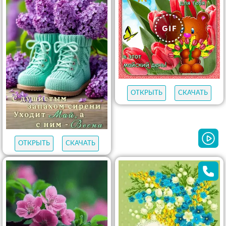
ОТКРЫТЬ
СКАЧАТЬ
ОТКРЫТЬ
СКАЧАТЬ