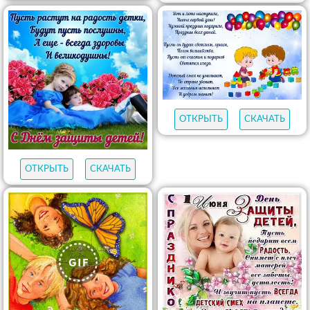
ОТКРЫТЬ
СКАЧАТЬ
ОТКРЫТЬ
СКАЧАТЬ