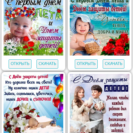
ОТКРЫТЬ
СКАЧАТЬ
ОТКРЫТЬ
СКАЧАТЬ