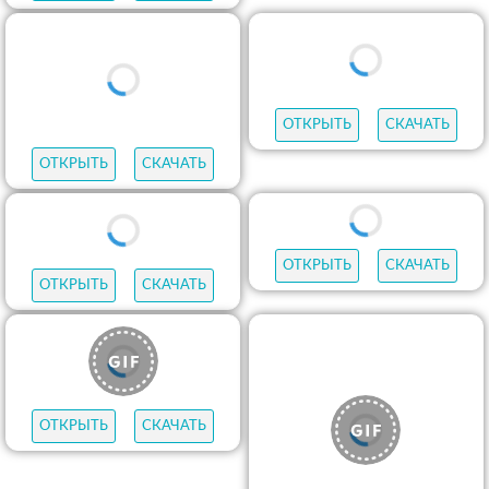
ОТКРЫТЬ
СКАЧАТЬ
ОТКРЫТЬ
СКАЧАТЬ