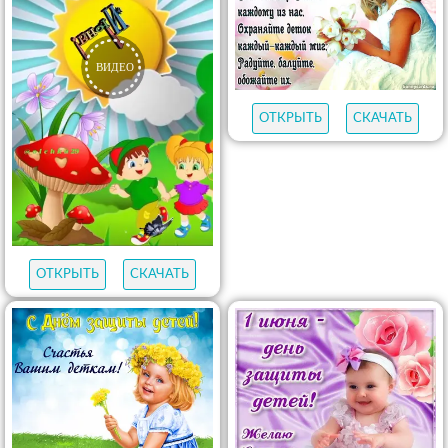
ОТКРЫТЬ
СКАЧАТЬ
ОТКРЫТЬ
СКАЧАТЬ