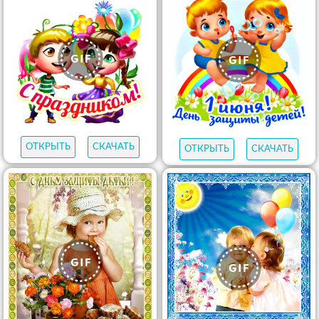
ОТКРЫТЬ
СКАЧАТЬ
ОТКРЫТЬ
СКАЧАТЬ