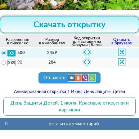
Скачать открытку
Код открытки
Разрешение
Размер
Открыть
для вставки на
в пикселях
в килобайтах
в браузере
Форумы | Блоги
2459
500
284
90
Отправить
Анимированная открытка 1 Июня День Защиты Детей
День Защиты Детей. 1 июня. Красивые открытки и
картинки
0
оставить комментарий