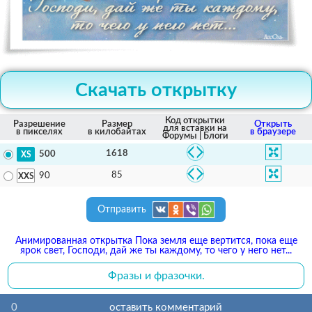
Скачать открытку
Код открытки
Разрешение
Размер
Открыть
для вставки на
в пикселях
в килобайтах
в браузере
Форумы | Блоги
1618
500
85
90
Отправить
Анимированная открытка Пока земля еще вертится, пока еще
ярок свет, Господи, дай же ты каждому, то чего у него нет...
Фразы и фразочки.
0
оставить комментарий