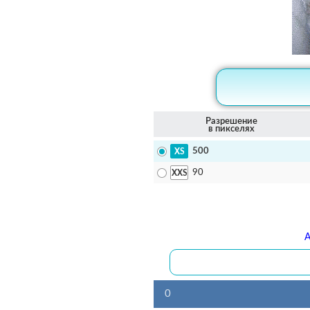
Разрешение
в пикселях
500
90
А
0