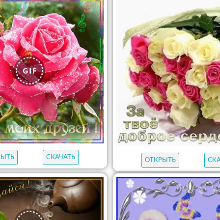
РЫТЬ
СКАЧАТЬ
ОТКРЫТЬ
СК