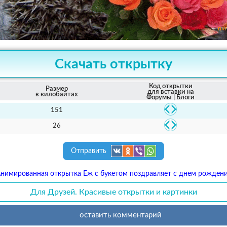
Скачать открытку
Код открытки
Размер
для вставки на
в килобайтах
Форумы | Блоги
151
26
Отправить
нимированная открытка Еж с букетом поздравляет с днем рожден
Для Друзей. Красивые открытки и картинки
оставить комментарий