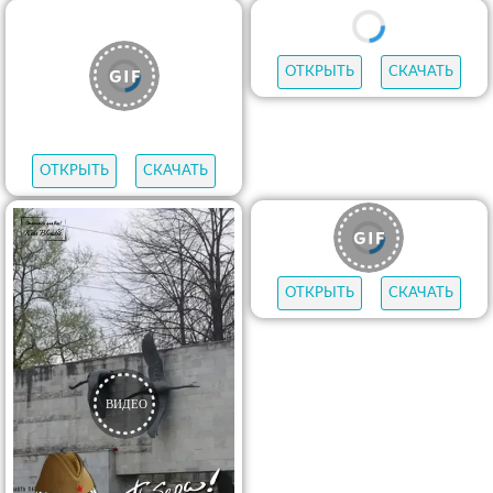
ОТКРЫТЬ
СКАЧАТЬ
ОТКРЫТЬ
СКАЧАТЬ