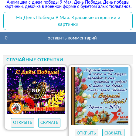
Анимашка с днем победы 9 Мая. День Победы. День победы
картинки, девочка в военной форме с букетом алых тюльпанов.
На День Победы 9 Мая. Красивые открытки и
картинки
0
оставить комментарий
СЛУЧАЙНЫЕ ОТКРЫТКИ
ОТКРЫТЬ
СКАЧАТЬ
ОТКРЫТЬ
СКАЧАТЬ