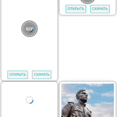
ОТКРЫТЬ
СКАЧАТЬ
ОТКРЫТЬ
СКАЧАТЬ