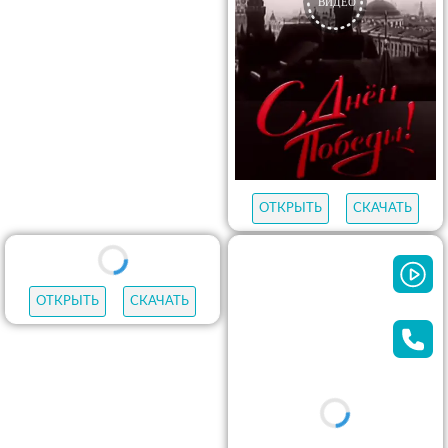
ОТКРЫТЬ
СКАЧАТЬ
ОТКРЫТЬ
СКАЧАТЬ