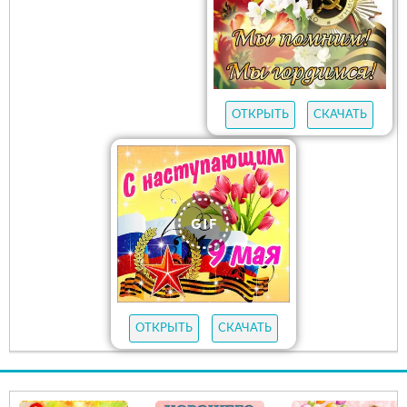
ОТКРЫТЬ
СКАЧАТЬ
ОТКРЫТЬ
СКАЧАТЬ