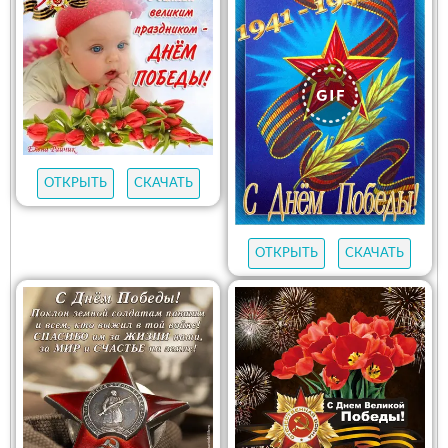
ОТКРЫТЬ
СКАЧАТЬ
ОТКРЫТЬ
СКАЧАТЬ