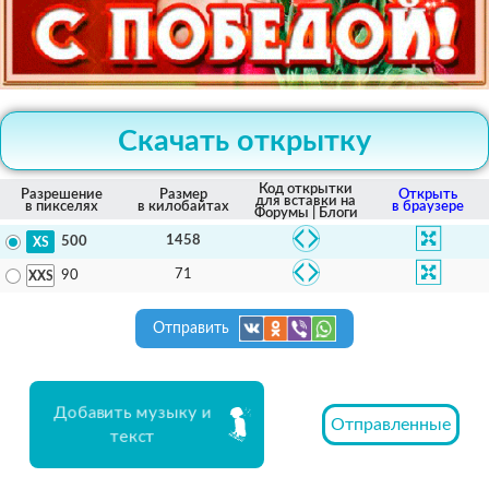
Скачать открытку
Код открытки
Разрешение
Размер
Открыть
для вставки на
в пикселях
в килобайтах
в браузере
Форумы | Блоги
1458
500
71
90
Отправить
Добавить музыку и
Отправленные
текст