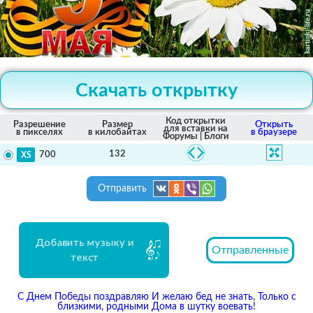
Скачать открытку
Код открытки
Разрешение
Размер
Открыть
для вставки на
в пикселях
в килобайтах
в браузере
Форумы | Блоги
132
700
Отправить
Добавить музыку и
Отправленные
текст
С Днем Победы поздравляю И желаю бед не знать, Только с
близкими, родными Дома в шутку воевать!