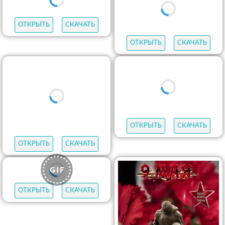
ОТКРЫТЬ
СКАЧАТЬ
ОТКРЫТЬ
СКАЧАТЬ