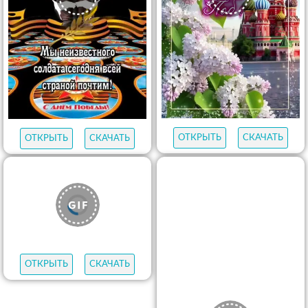
ОТКРЫТЬ
СКАЧАТЬ
ОТКРЫТЬ
СКАЧАТЬ