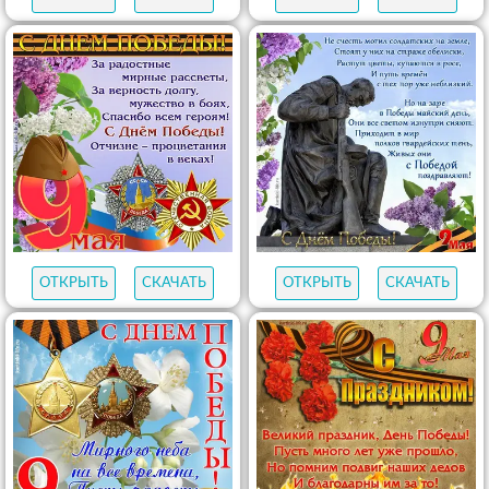
ОТКРЫТЬ
СКАЧАТЬ
ОТКРЫТЬ
СКАЧАТЬ