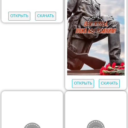
ОТКРЫТЬ
СКАЧАТЬ
ОТКРЫТЬ
СКАЧАТЬ