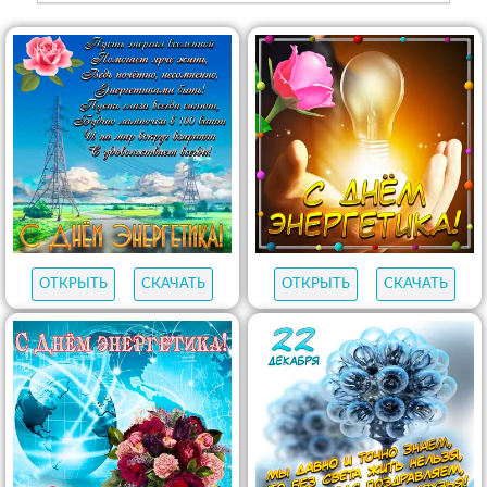
ОТКРЫТЬ
СКАЧАТЬ
ОТКРЫТЬ
СКАЧАТЬ