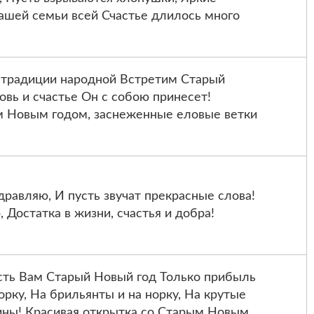
ашей семьи всей Счастье длилось много
 традиции народной Встретим Старый
овь и счастье Он с собою принесет!
м Новым годом, заснеженные еловые ветки
равляю, И пусть звучат прекрасные слова!
 Достатка в жизни, счастья и добра!
ть Вам Старый Новый год Только прибыль
орку, На брильянты и на норку, На крутые
ины! Красивая открытка со Старым Новым