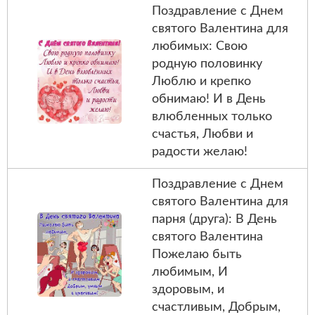
Поздравление с Днем
святого Валентина для
любимых: Свою
родную половинку
Люблю и крепко
обнимаю! И в День
влюбленных только
счастья, Любви и
радости желаю!
Поздравление с Днем
святого Валентина для
парня (друга): В День
святого Валентина
Пожелаю быть
любимым, И
здоровым, и
счастливым, Добрым,